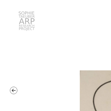
STARP EN
Search
for: