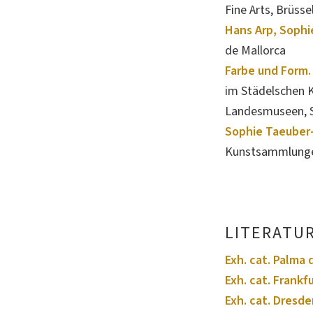
Fine Arts, Brüss
Hans Arp, Sophi
de Mallorca
Farbe und Form.
im Städelschen K
Landesmuseen, S
Sophie Taeuber-
Kunstsammlunge
LITERATU
Exh. cat. Palma 
Exh. cat. Frankf
Exh. cat. Dresd