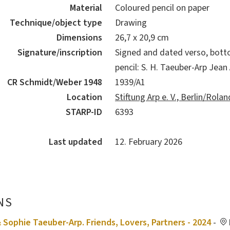
Material
Coloured pencil on paper
Technique/object type
Drawing
Dimensions
26,7 x 20,9 cm
Signature/inscription
Signed and dated verso, botto
pencil: S. H. Taeuber-Arp Jean
CR Schmidt/Weber 1948
1939/A1
Location
Stiftung Arp e. V., Berlin/Rol
STARP-ID
6393
Last updated
12. February 2026
NS
 Sophie Taeuber-Arp. Friends, Lovers, Partners - 2024
-