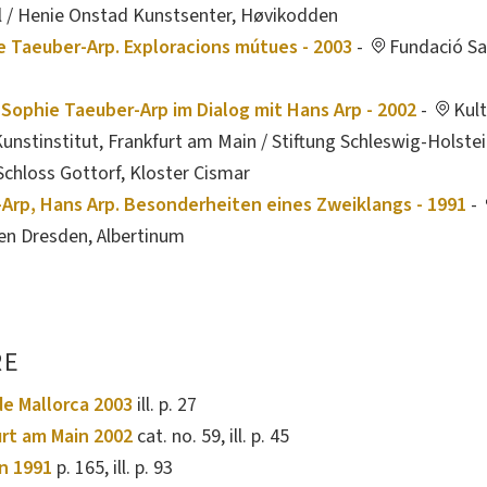
el / Henie Onstad Kunstsenter, Høvikodden
e Taeuber-Arp. Exploracions mútues - 2003
-
Fundació Sa
 Sophie Taeuber-Arp im Dialog mit Hans Arp - 2002
-
Kul
unstinstitut, Frankfurt am Main / Stiftung Schleswig-Holste
chloss Gottorf, Kloster Cismar
Arp, Hans Arp. Besonderheiten eines Zweiklangs - 1991
-
n Dresden, Albertinum
RE
de Mallorca 2003
ill. p. 27
urt am Main 2002
cat. no. 59, ill. p. 45
en 1991
p. 165, ill. p. 93