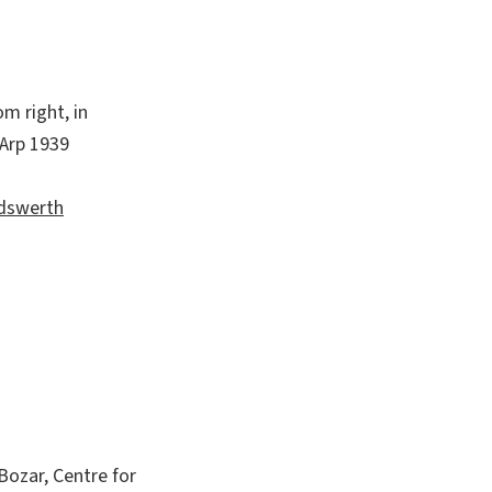
m right, in
 Arp 1939
andswerth
Bozar, Centre for