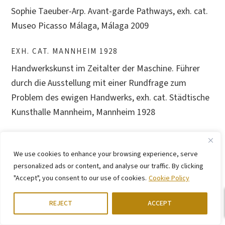
Sophie Taeuber-Arp. Avant-garde Pathways, exh. cat.
Museo Picasso Málaga, Málaga 2009
EXH. CAT. MANNHEIM 1928
Handwerkskunst im Zeitalter der Maschine. Führer
durch die Ausstellung mit einer Rundfrage zum
Problem des ewigen Handwerks, exh. cat. Städtische
Kunsthalle Mannheim, Mannheim 1928
EXH. CAT. MILAN 1989
L’Europa dei razionalisti. Pittura scultura architettura
We use cookies to enhance your browsing experience, serve
personalized ads or content, and analyse our traffic. By clicking
negli anni trenta, exh. cat. Como, Palazzo Volpi, San
"Accept", you consent to our use of cookies.
Cookie Policy
Francesco, Milan 1989
REJECT
ACCEPT
EXH. CAT. MÜNSTER 1980