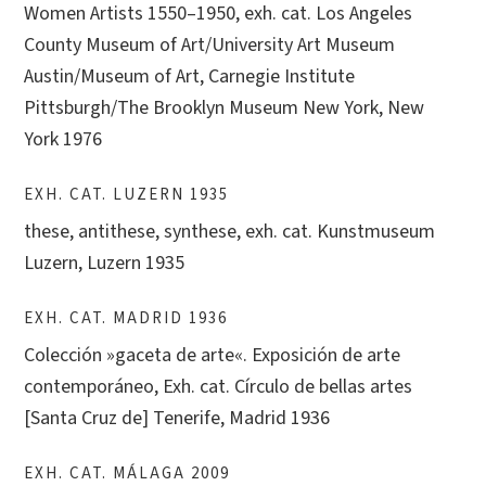
Women Artists 1550–1950, exh. cat. Los Angeles
County Museum of Art/University Art Museum
Austin/Museum of Art, Carnegie Institute
Pittsburgh/The Brooklyn Museum New York, New
York 1976
EXH. CAT. LUZERN 1935
these, antithese, synthese, exh. cat. Kunstmuseum
Luzern, Luzern 1935
EXH. CAT. MADRID 1936
Colección »g
aceta
de
arte«
. Exposición de
arte
contemporáneo, Exh. cat. Círculo de bellas
arte
s
[Santa Cruz de] Tenerife, Madrid 1936
EXH. CAT. MÁLAGA 2009