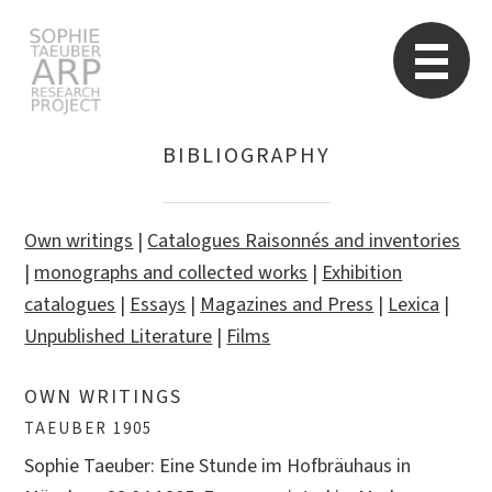
STARP EN
So
BIBLIOGRAPHY
Search
for:
Own writings
|
Catalogues Raisonnés and inventories
|
monographs and collected works
|
Exhibition
catalogues
|
Essays
|
Magazines and Press
|
Lexica
|
Unpublished Literature
|
Films
OWN WRITINGS
TAEUBER 1905
Sophie Taeuber: Eine Stunde im Hofbräuhaus in