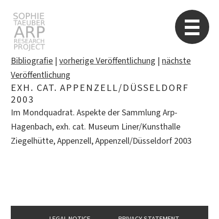
STARP EN
So
Bibliografie
|
vorherige Veröffentlichung
|
nächste
Veröffentlichung
EXH. CAT. APPENZELL/DÜSSELDORF
Search
2003
for:
Im Mondquadrat. Aspekte der Sammlung Arp-
Hagenbach, exh. cat. Museum Liner/Kunsthalle
Ziegelhütte, Appenzell, Appenzell/Düsseldorf 2003