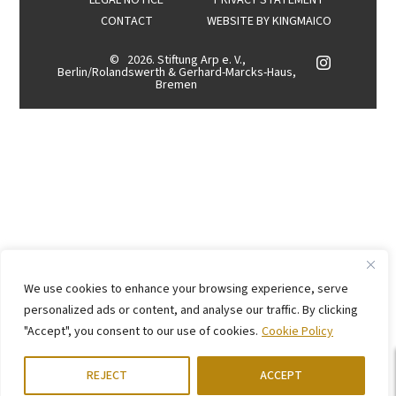
LEGAL NOTICE
PRIVACY STATEMENT
CONTACT
WEBSITE BY
KINGMAICO
©
2026. Stiftung Arp e. V.,
Berlin/Rolandswerth & Gerhard-Marcks-Haus,
Bremen
We use cookies to enhance your browsing experience, serve
personalized ads or content, and analyse our traffic. By clicking
"Accept", you consent to our use of cookies.
Cookie Policy
REJECT
ACCEPT