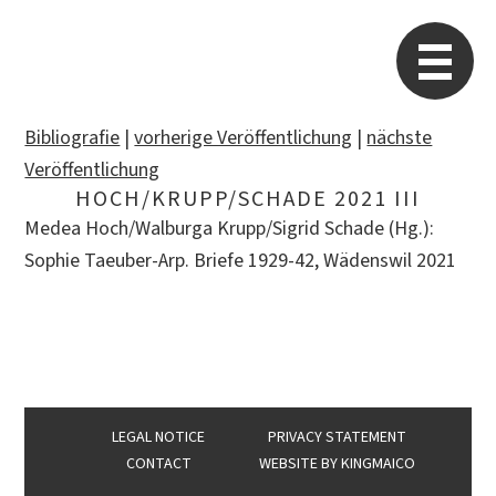
STARP EN
So
Bibliografie
|
vorherige Veröffentlichung
|
nächste
Veröffentlichung
HOCH/KRUPP/SCHADE 2021 III
Search
Medea Hoch/Walburga Krupp/Sigrid Schade (Hg.):
for:
Sophie Taeuber-Arp. Briefe 1929-42, Wädenswil 2021
LEGAL NOTICE
PRIVACY STATEMENT
CONTACT
WEBSITE BY
KINGMAICO