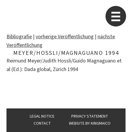
STARP EN
So
Bibliografie
|
vorherige Veröffentlichung
|
nächste
Veröffentlichung
MEYER/HOSSLI/MAGNAGUANO 1994
Search
Reimund Meyer/Judith Hossli/Guido Magnaguano et
for:
al (Ed.): Dada global, Zürich 1994
LEGAL NOTICE
PRIVACY STATEMENT
CONTACT
WEBSITE BY
KINGMAICO