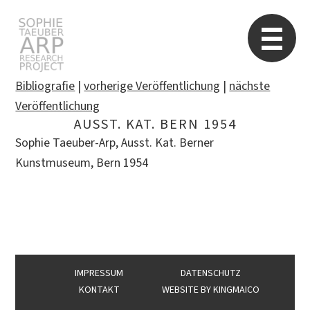
Sophie Taeuber-Arp
Re
Bibliografie
|
vorherige Veröffentlichung
|
nächste
Veröffentlichung
AUSST. KAT. BERN 1954
Suchen
Sophie Taeuber-Arp, Ausst. Kat. Berner
nach:
Kunstmuseum, Bern 1954
IMPRESSUM
DATENSCHUTZ
KONTAKT
WEBSITE BY
KINGMAICO