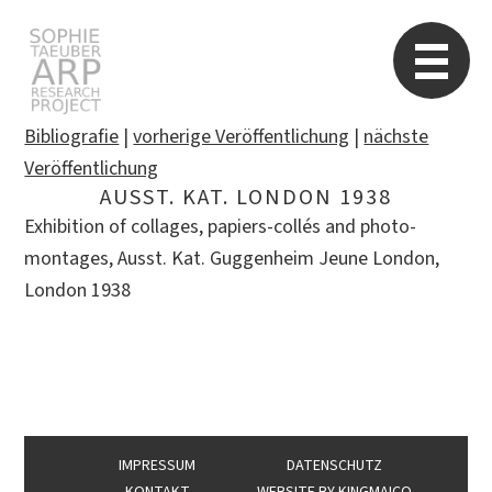
Sophie Taeuber-Arp
Re
Bibliografie
|
vorherige Veröffentlichung
|
nächste
Veröffentlichung
AUSST. KAT. LONDON 1938
Suchen
Exhibition of collages, papiers-collés and photo-
nach:
montages, Ausst. Kat. Guggenheim Jeune London,
London 1938
IMPRESSUM
DATENSCHUTZ