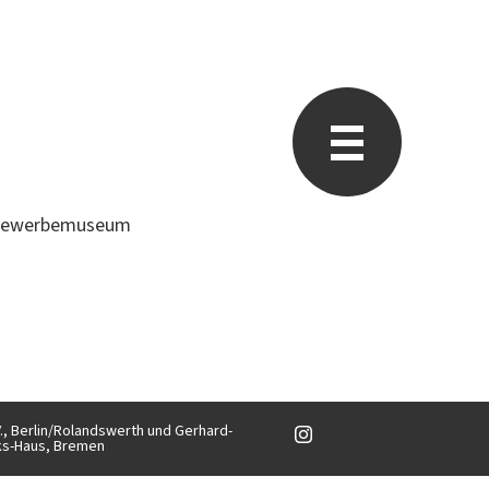
stgewerbemuseum
V., Berlin/Rolandswerth und Gerhard-
ks-Haus, Bremen