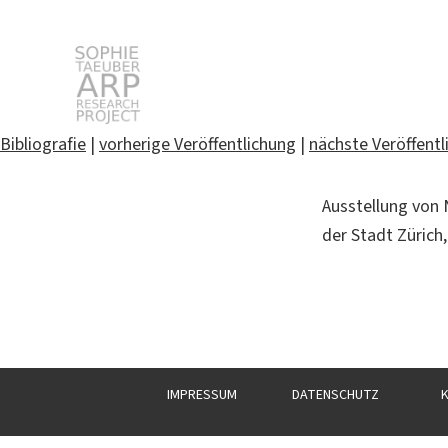
Sophie Taeuber-Arp
Bibliografie
|
vorherige Veröffentlichung
|
nächste Veröffentl
Suchen
Ausstellung von
nach:
der Stadt Zürich
IMPRESSUM
DATENSCHUTZ