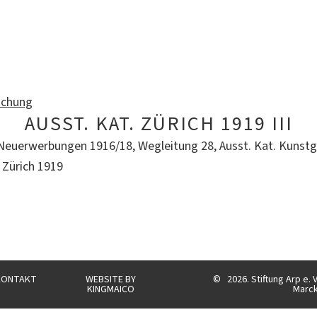
ichung
AUSST. KAT. ZÜRICH 1919 III
 Neuerwerbungen 1916/18, Wegleitung 28, Ausst. Kat. Kun
, Zürich 1919
KONTAKT
WEBSITE BY
©
2026. Stiftung Arp e. 
KINGMAICO
Marc