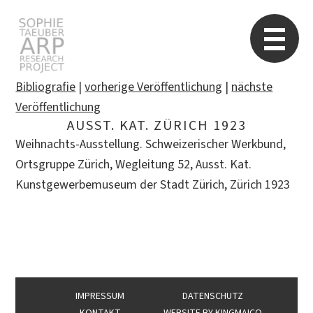
Sophie Taeuber-Arp
Re
Bibliografie
|
vorherige Veröffentlichung
|
nächste
Veröffentlichung
AUSST. KAT. ZÜRICH 1923
Suchen
Weihnachts-Ausstellung. Schweizerischer Werkbund,
nach:
Ortsgruppe Zürich, Wegleitung 52, Ausst. Kat.
Kunstgewerbemuseum der Stadt Zürich, Zürich 1923
IMPRESSUM
DATENSCHUTZ