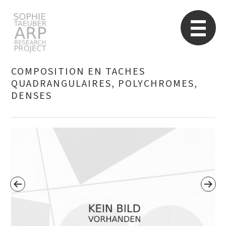
Sophie Taeuber-Arp
Re
COMPOSITION EN TACHES
QUADRANGULAIRES, POLYCHROMES,
DENSES
Suchen
nach: