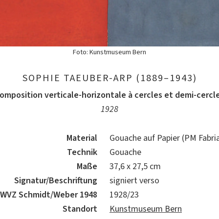
Foto: Kunstmuseum Bern
SOPHIE TAEUBER-ARP (1889–1943)
omposition verticale-horizontale à cercles et demi-cercl
1928
Material
Gouache auf Papier (PM Fabri
Technik
Gouache
Maße
37,6 x 27,5 cm
Signatur/Beschriftung
signiert verso
WVZ Schmidt/Weber 1948
1928/23
Standort
Kunstmuseum Bern