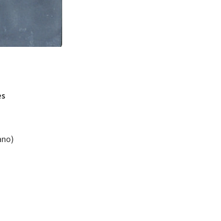
es
ano)