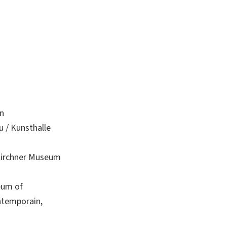
rn
 / Kunsthalle
irchner Museum
eum of
ntemporain,