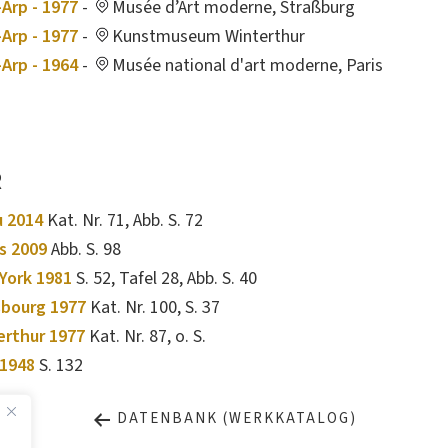
Arp - 1977
-
Musée d’Art moderne, Straßburg
Arp - 1977
-
Kunstmuseum Winterthur
Arp - 1964
-
Musée national d'art moderne, Paris
R
u 2014
Kat. Nr. 71, Abb. S. 72
s 2009
Abb. S. 98
 York 1981
S. 52, Tafel 28, Abb. S. 40
sbourg 1977
Kat. Nr. 100, S. 37
erthur 1977
Kat. Nr. 87, o. S.
1948
S. 132
DATENBANK (WERKKATALOG)