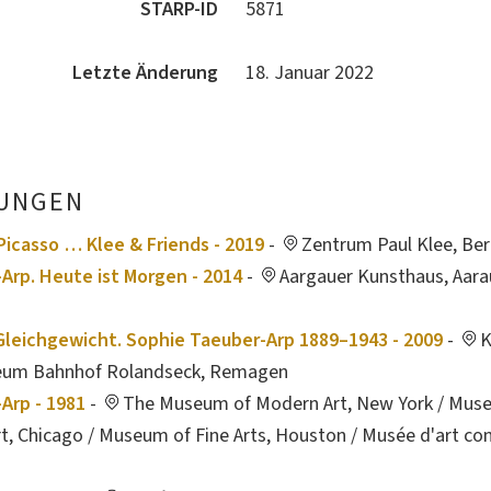
STARP-ID
5871
Letzte Änderung
18. Januar 2022
UNGEN
Picasso … Klee & Friends - 2019
-
Zentrum Paul Klee, Be
Arp. Heute ist Morgen - 2014
-
Aargauer Kunsthaus, Aarau
leichgewicht. Sophie Taeuber-Arp 1889–1943 - 2009
-
K
seum Bahnhof Rolandseck, Remagen
Arp - 1981
-
The Museum of Modern Art, New York / Mus
, Chicago / Museum of Fine Arts, Houston / Musée d'art co