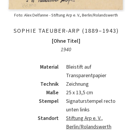
Foto: Alex Delfanne - Stiftung Arp e. V., Berlin/Rolandswerth
SOPHIE TAEUBER-ARP (1889–1943)
[Ohne Titel]
1940
Material
Bleistift auf
Transparentpapier
Technik
Zeichnung
Maße
25 x 13,5 cm
Stempel
Signaturstempel recto
unten links
Standort
Stiftung Arp e. V.,
Berlin/Rolandswerth