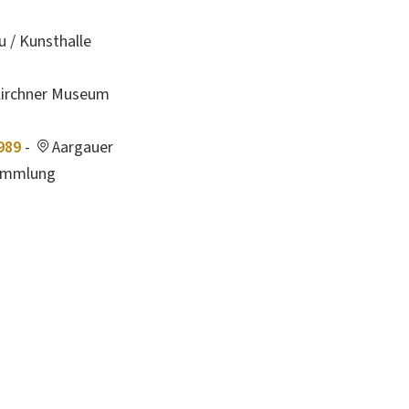
 / Kunsthalle
irchner Museum
989
-
Aargauer
sammlung