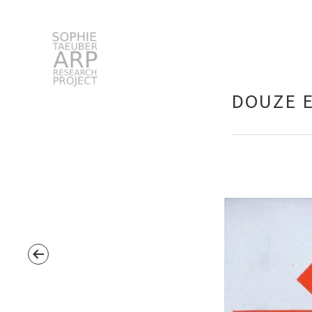
Sophie Taeuber-Arp
DOUZE E
Suchen
nach: