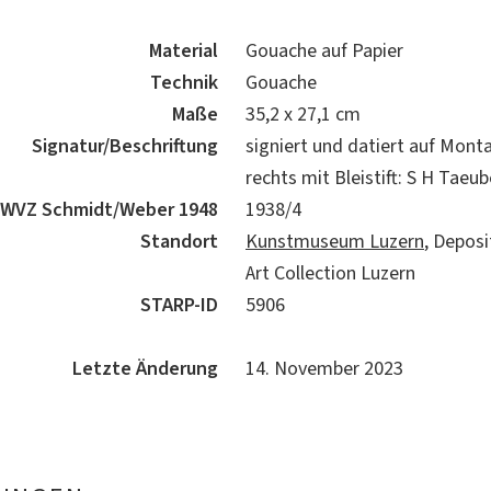
Material
Gouache auf Papier
Technik
Gouache
Maße
35,2 x 27,1 cm
Signatur/Beschriftung
signiert und datiert auf Mon
rechts mit Bleistift: S H Taeu
WVZ Schmidt/Weber 1948
1938/4
Standort
Kunstmuseum Luzern
, Depos
Art Collection Luzern
STARP-ID
5906
Letzte Änderung
14. November 2023