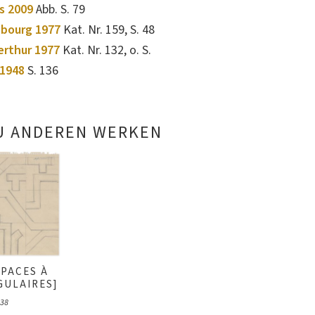
s 2009
Abb. S. 79
sbourg 1977
Kat. Nr. 159, S. 48
erthur 1977
Kat. Nr. 132, o. S.
1948
S. 136
U ANDEREN WERKEN
SPACES À
GULAIRES]
38