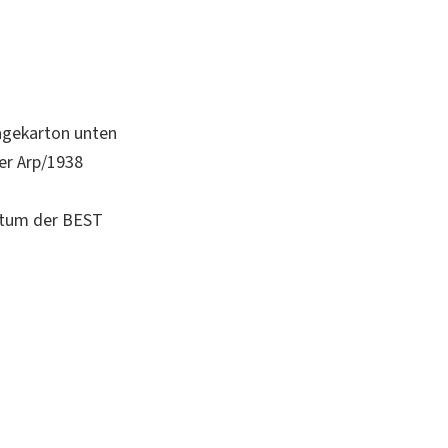
tagekarton unten
ber Arp/1938
itum der BEST