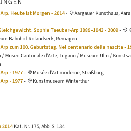
UNGEN
Arp. Heute ist Morgen - 2014
-
Aargauer Kunsthaus, Aarau
leichgewicht. Sophie Taeuber-Arp 1889–1943 - 2009
-
K
seum Bahnhof Rolandseck, Remagen
Arp zum 100. Geburtstag. Nel centenario della nascita - 1
u / Museo Cantonale d’Arte, Lugano / Museum Ulm / Kunst
m
Arp - 1977
-
Musée d’Art moderne, Straßburg
Arp - 1977
-
Kunstmuseum Winterthur
R
u 2014
Kat. Nr. 175, Abb. S. 134