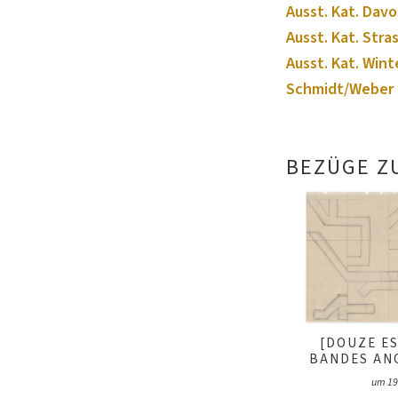
Ausst. Kat. Davo
Ausst. Kat. Stra
Ausst. Kat. Wint
Schmidt/Weber 
BEZÜGE Z
[DOUZE E
BANDES AN
um 19