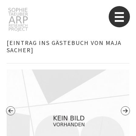
Sophie Taeuber-Arp
Re
[EINTRAG INS GÄSTEBUCH VON MAJA
SACHER]
Suchen
nach: