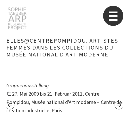
Sophie Taeuber-Arp
Re
ELLES@CENTREPOMPIDOU. ARTISTES
FEMMES DANS LES COLLECTIONS DU
MUSÉE NATIONAL D’ART MODERNE
Suchen
nach:
Gruppenausstellung
27. Mai 2009 bis 21. Februar 2011, Centre
Pompidou, Musée national d’Art moderne – Centre de
création industrielle, Paris