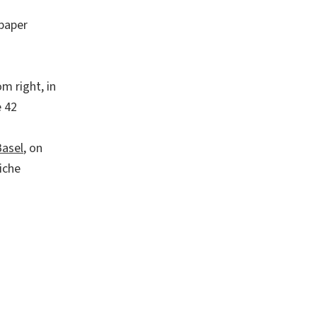
 paper
m right, in
e 42
Basel
, on
iche