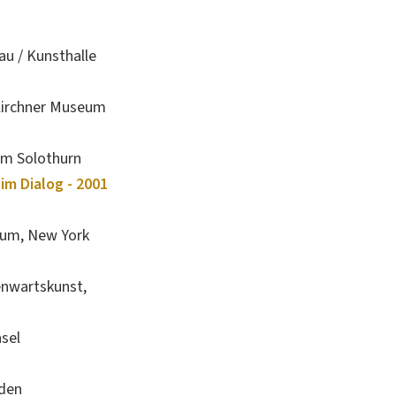
au / Kunsthalle
irchner Museum
m Solothurn
m Dialog - 2001
um, New York
nwartskunst,
sel
aden