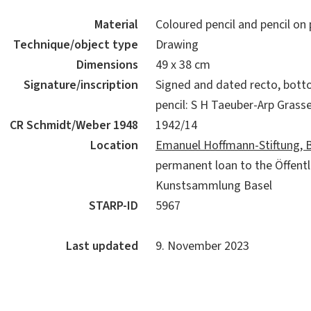
Material
Coloured pencil and pencil on
Technique/object type
Drawing
Dimensions
49 x 38 cm
Signature/inscription
Signed and dated recto, botto
pencil: S H Taeuber-Arp Grass
CR Schmidt/Weber 1948
1942/14
Location
Emanuel Hoffmann-Stiftung, 
permanent loan to the Öffentl
Kunstsammlung Basel
STARP-ID
5967
Last updated
9. November 2023