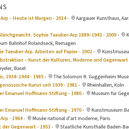
NS
Arp – Heute ist Morgen - 2014
-
Aargauer Kunsthaus, Aar
leichgewicht. Sophie Taeuber-Arp 1889–1943 - 2009
-
K
seum Bahnhof Rolandseck, Remagen
ie Taeuber-Arp. Arbeiten auf Papier - 2002
-
Kunstmuseu
straktion – Kunst der Kulturen, Moderne und Gegenwart i
yeler, Basel
is, 1934–1944 - 1985
-
The Solomon R. Guggenheim Muse
genössische Kunst seit 1939 - 1981
-
Rheinhallen, Köln
r Emanuel Hoffmann-Stiftung - 1980
-
Museum für Gege
r Emanuel Hoffmann-Stiftung - 1970
-
Kunstmuseum Ba
Arp - 1964
-
Musée national d'art moderne, Paris
 der Gegenwart - 1953
-
Staatliche Kunsthalle Baden-B