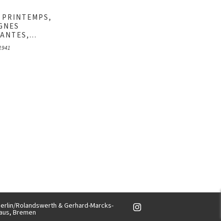
 PRINTEMPS,
GNES
NTES,...
1941
, Berlin/Rolandswerth & Gerhard-Marcks-
aus, Bremen