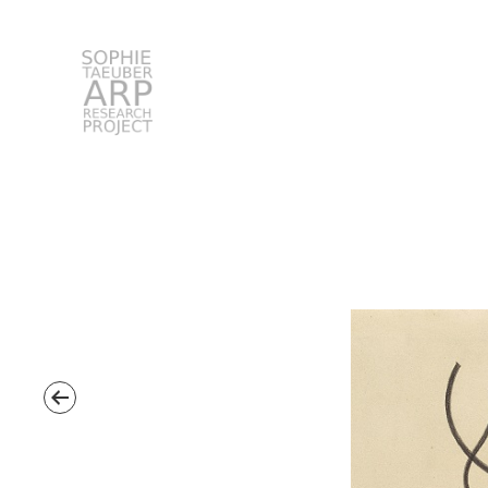
STARP EN
Search
for: