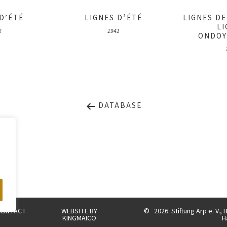
 D’ÉTÉ
LIGNES DʼÉTÉ
LIGNES DE
LI
2
1941
ONDOYA
DATABASE
CONTACT
WEBSITE BY
©
2026. Stiftung Arp e. V.
KINGMAICO
H