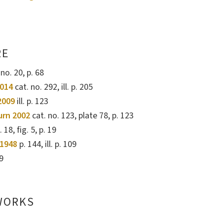
RE
. no. 20, p. 68
2014
cat. no. 292, ill. p. 205
2009
ill. p. 123
urn 2002
cat. no. 123, plate 78, p. 123
 18, fig. 5, p. 19
1948
p. 144, ill. p. 109
69
WORKS