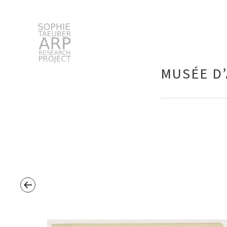
STARP EN
MUSÉE D’
Search
for: