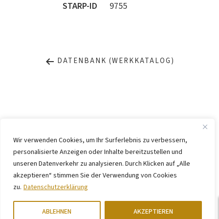
STARP-ID
9755
DATENBANK (WERKKATALOG)
Wir verwenden Cookies, um Ihr Surferlebnis zu verbessern,
personalisierte Anzeigen oder Inhalte bereitzustellen und
IMPRESSUM
DATENSCHUTZ
unseren Datenverkehr zu analysieren. Durch Klicken auf „Alle
KONTAKT
WEBSITE BY
KINGMAICO
akzeptieren“ stimmen Sie der Verwendung von Cookies
zu.
Datenschutzerklärung
©
2026. Stiftung Arp e. V.,
Berlin/Rolandswerth und Gerhard-Marcks-
Haus, Bremen
ABLEHNEN
AKZEPTIEREN