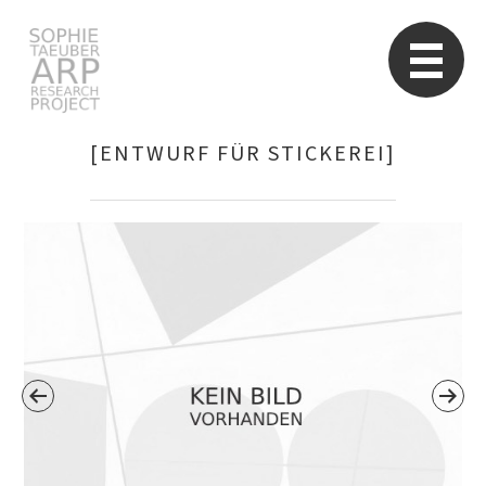
Sophie Taeuber-Arp
Re
[ENTWURF FÜR STICKEREI]
Suchen
nach: