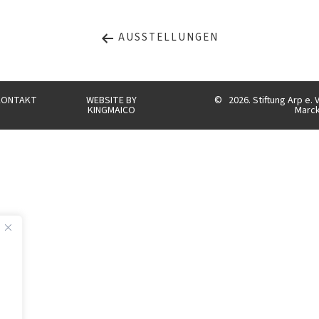
AUSSTELLUNGEN
KONTAKT
WEBSITE BY
©
2026. Stiftung Arp e. 
KINGMAICO
Marc