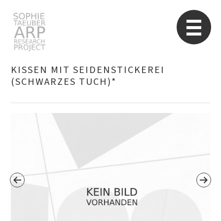
Sophie Taeuber-Arp
Re
KISSEN MIT SEIDENSTICKEREI
(SCHWARZES TUCH)*
Suchen
nach: