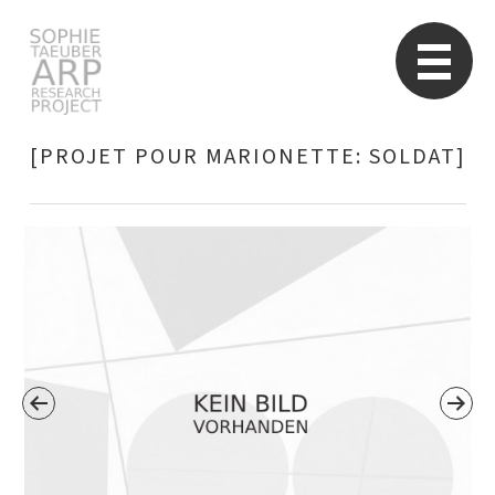
Sophie Taeuber-Arp
Re
[PROJET POUR MARIONETTE: SOLDAT]
Suchen
nach: