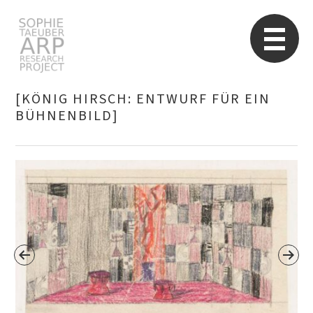
Sophie Taeuber-Arp
Re
[KÖNIG HIRSCH: ENTWURF FÜR EIN
BÜHNENBILD]
Suchen
nach: