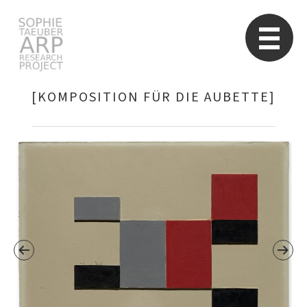
Sophie Taeuber-Arp
Re
[KOMPOSITION FÜR DIE AUBETTE]
Suchen
nach: