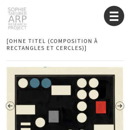
Sophie Taeuber-Arp
Re
[OHNE TITEL (COMPOSITION À
RECTANGLES ET CERCLES)]
Suchen
nach: