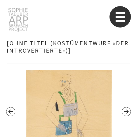
Sophie Taeuber-Arp
Re
[OHNE TITEL (KOSTÜMENTWURF »DER
INTROVERTIERTE«)]
Suchen
nach: