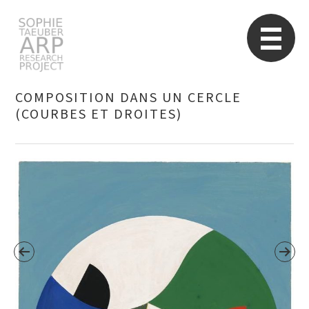
Sophie Taeuber-Arp
Re
COMPOSITION DANS UN CERCLE
(COURBES ET DROITES)
Suchen
nach: