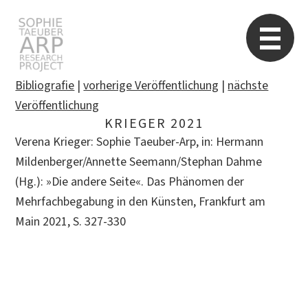
Sophie Taeuber-Arp
Re
Bibliografie
|
vorherige Veröffentlichung
|
nächste
Veröffentlichung
KRIEGER 2021
Suchen
Verena Krieger: Sophie Taeuber-Arp, in: Hermann
nach:
Mildenberger/Annette Seemann/Stephan Dahme
(Hg.): »Die andere Seite«. Das Phänomen der
Mehrfachbegabung in den Künsten, Frankfurt am
Main 2021, S. 327-330