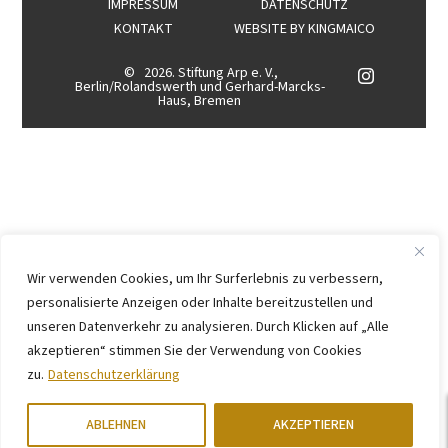
IMPRESSUM
DATENSCHUTZ
KONTAKT
WEBSITE BY
KINGMAICO
©
2026. Stiftung Arp e. V.,
Berlin/Rolandswerth und Gerhard-Marcks-
Haus, Bremen
Wir verwenden Cookies, um Ihr Surferlebnis zu verbessern,
personalisierte Anzeigen oder Inhalte bereitzustellen und
unseren Datenverkehr zu analysieren. Durch Klicken auf „Alle
akzeptieren“ stimmen Sie der Verwendung von Cookies
zu.
Datenschutzerklärung
ABLEHNEN
AKZEPTIEREN