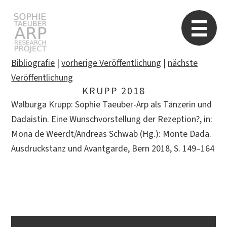
Sophie Taeuber-Arp
Re
Bibliografie
|
vorherige Veröffentlichung
|
nächste
Veröffentlichung
KRUPP 2018
Suchen
Walburga Krupp: Sophie Taeuber-Arp als Tänzerin und
nach:
Dadaistin. Eine Wunschvorstellung der Rezeption?, in:
Mona de Weerdt/Andreas Schwab (Hg.): Monte Dada.
Ausdruckstanz und Avantgarde, Bern 2018, S. 149–164