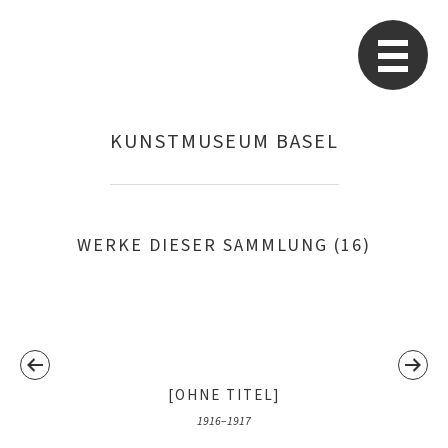
Sophie Taeuber-Arp
Re
KUNSTMUSEUM BASEL
Suchen
nach:
WERKE DIESER SAMMLUNG (16)
[OHNE TITEL]
1916–1917