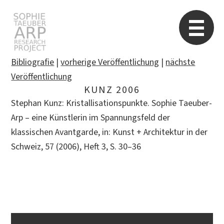
Sophie Taeuber-Arp
Re
Bibliografie
|
vorherige Veröffentlichung
|
nächste
Veröffentlichung
KUNZ 2006
Suchen
Stephan Kunz: Kristallisationspunkte. Sophie Taeuber-
nach:
Arp – eine Künstlerin im Spannungsfeld der
klassischen Avantgarde, in: Kunst + Architektur in der
Schweiz, 57 (2006), Heft 3, S. 30–36