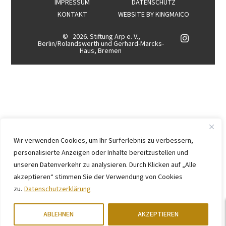
IMPRESSUM
DATENSCHUTZ
KONTAKT
WEBSITE BY
KINGMAICO
©
2026. Stiftung Arp e. V.,
Berlin/Rolandswerth und Gerhard-Marcks-
Haus, Bremen
Wir verwenden Cookies, um Ihr Surferlebnis zu verbessern,
personalisierte Anzeigen oder Inhalte bereitzustellen und
unseren Datenverkehr zu analysieren. Durch Klicken auf „Alle
akzeptieren“ stimmen Sie der Verwendung von Cookies
zu.
Datenschutzerklärung
ABLEHNEN
AKZEPTIEREN