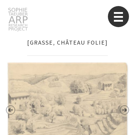
Sophie Taeuber-Arp
Re
[GRASSE, CHÂTEAU FOLIE]
Suchen
nach: