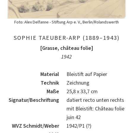
Foto: Alex Delfanne - Stiftung Arp e. V., Berlin/Rolandswerth
SOPHIE TAEUBER-ARP (1889–1943)
[Grasse, château folie]
1942
Material
Bleistift auf Papier
Technik
Zeichnung
Maße
25,8 x 33,7 cm
Signatur/Beschriftung
datiert recto unten rechts
mit Bleistift: Château folie
juin 42
WVZ Schmidt/Weber
1942/P1 (?)