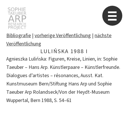
Sophie Taeuber-Arp
Re
Bibliografie
|
vorherige Veröffentlichung
|
nächste
Veröffentlichung
LULIŃSKA 1988 I
Suchen
Agnieszka Lulińska: Figuren, Kreise, Linien, in: Sophie
nach:
Taeuber – Hans Arp. Künstlerpaare – Künstlerfreunde.
Dialogues d’artistes – résonances, Ausst. Kat.
Kunstmuseum Bern/Stiftung Hans Arp und Sophie
Taeuber Arp Rolandseck/Von der Heydt-Museum
Wuppertal, Bern 1988, S. 54–61