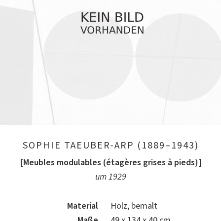
SOPHIE TAEUBER-ARP (1889–1943)
[Meubles modulables (étagères grises à pieds)]
um 1929
Material
Holz, bemalt
Maße
49 x 134 x 40 cm