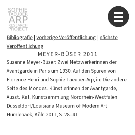
Sophie Taeuber-Arp
Re
Bibliografie
|
vorherige Veröffentlichung
|
nächste
Veröffentlichung
MEYER-BÜSER 2011
Suchen
Susanne Meyer-Büser: Zwei Netzwerkerinnen der
nach:
Avantgarde in Paris um 1930. Auf den Spuren von
Florence Henri und Sophie Taeuber-Arp, in: Die andere
Seite des Mondes. Künstlerinnen der Avantgarde,
Ausst. Kat. Kunstsammlung Nordrhein-Westfalen
Düsseldorf/Louisiana Museum of Modern Art
Humlebaek, Köln 2011, S. 28–41