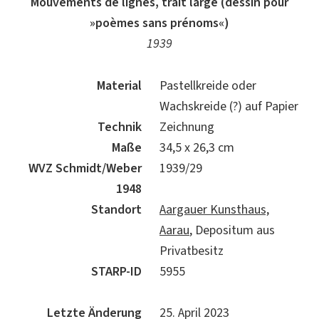
Mouvements de lignes, trait large (dessin pour
»poèmes sans prénoms«)
1939
Material
Pastellkreide oder
Wachskreide (?) auf Papier
Technik
Zeichnung
Maße
34,5 x 26,3 cm
WVZ Schmidt/Weber
1939/29
1948
Standort
Aargauer Kunsthaus,
Aarau
, Depositum aus
Privatbesitz
STARP-ID
5955
Letzte Änderung
25. April 2023