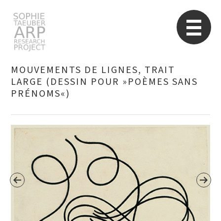
Sophie Taeuber-Arp
Re
MOUVEMENTS DE LIGNES, TRAIT
LARGE (DESSIN POUR »POÈMES SANS
PRÉNOMS«)
Suchen
nach: