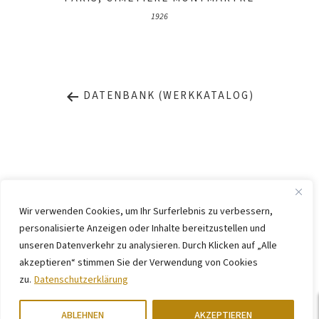
1926
DATENBANK (WERKKATALOG)
Wir verwenden Cookies, um Ihr Surferlebnis zu verbessern,
personalisierte Anzeigen oder Inhalte bereitzustellen und
IMPRESSUM
DATENSCHUTZ
unseren Datenverkehr zu analysieren. Durch Klicken auf „Alle
KONTAKT
WEBSITE BY
KINGMAICO
akzeptieren“ stimmen Sie der Verwendung von Cookies
zu.
Datenschutzerklärung
©
2026. Stiftung Arp e. V.,
Berlin/Rolandswerth und Gerhard-Marcks-
Haus, Bremen
ABLEHNEN
AKZEPTIEREN