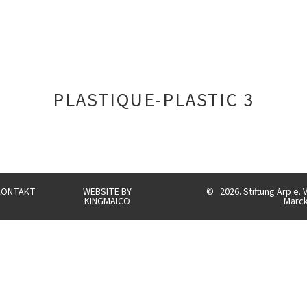
PLASTIQUE-PLASTIC 3
KONTAKT
WEBSITE BY
©
2026. Stiftung Arp e. 
KINGMAICO
Marc