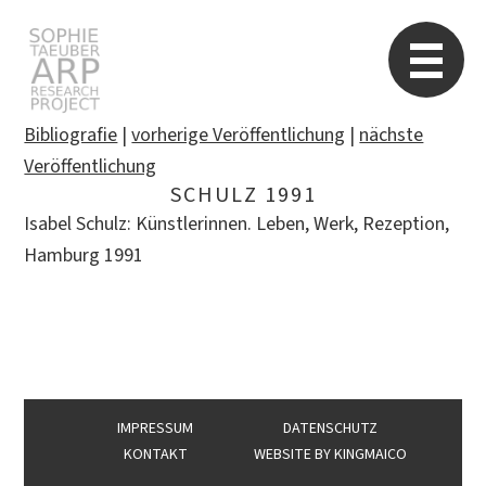
Sophie Taeuber-Arp
Re
Bibliografie
|
vorherige Veröffentlichung
|
nächste
Veröffentlichung
SCHULZ 1991
Suchen
Isabel Schulz: Künstlerinnen. Leben, Werk, Rezeption,
nach:
Hamburg 1991
IMPRESSUM
DATENSCHUTZ
KONTAKT
WEBSITE BY
KINGMAICO