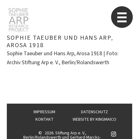
Sophie Taeuber-Arp
Re
SOPHIE TAEUBER UND HANS ARP,
AROSA 1918
Sophie Taeuber und Hans Arp, Arosa 1918 | Foto:
Suchen
Archiv Stiftung Arp e. V., Berlin/Rolandswerth
nach:
IMPRESSUM
DATENSCHUTZ
KONTAKT
WEBSITE BY
KINGMAICO
©
2026. Stiftung Arp e. V.,
Berlin/Rolandswerth und Gerhard-Marcks-