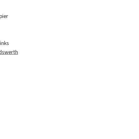
pier
inks
andswerth