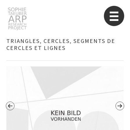
Sophie Taeuber-Arp
Re
TRIANGLES, CERCLES, SEGMENTS DE
CERCLES ET LIGNES
Suchen
nach: