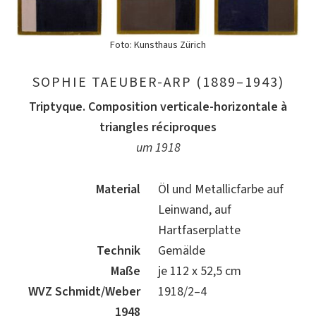
Foto: Kunsthaus Zürich
SOPHIE TAEUBER-ARP (1889–1943)
Triptyque. Composition verticale-horizontale à
triangles réciproques
um 1918
Material
Öl und Metallicfarbe auf
Leinwand, auf
Hartfaserplatte
Technik
Gemälde
Maße
je 112 x 52,5 cm
WVZ Schmidt/Weber
1918/2–4
1948