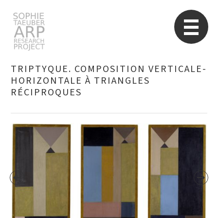
Sophie Taeuber-Arp
Re
TRIPTYQUE. COMPOSITION VERTICALE-
HORIZONTALE À TRIANGLES
RÉCIPROQUES
Suchen
nach: