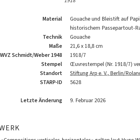
1918
Material
Gouache und Bleistift auf Papie
historischem Passepartout-
Technik
Gouache
Maße
21,6 x 18,8 cm
WVZ Schmidt/Weber 1948
1918/7
Stempel
Œuvrestempel (Nr. 1918/7) ve
Standort
Stiftung Arp e. V., Berlin/Rol
STARP-ID
5628
Letzte Änderung
9. Februar 2026
 WERK