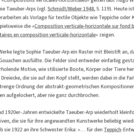
»Compositions verticales-horizontales« gelten laut Hugo We
ie Taeuber-Arps (vgl.
Schmidt/Weber 1948
, S. 119). Heute i
erarbeiten als Vorlage für textile Objekte wie Teppiche oder 
pielsweise die »
Composition verticale-horizontale sur fond 
ires en composition verticale-horizontale
« zeigen.
erke legte Sophie Taeuber-Arp ein Raster mit Bleistift an, d
 Gouachen ausfüllte. Die Felder sind entweder einfarbig gest
rholende Motive, wie stilisierte Boote, Körper oder Tiere h
Dreiecke, die sie auf den Kopf stellt, werden dabei in die Fa
 strenge Ordnung der abstrakt-geometrischen Kompositionen
en aufgelockert, aber nie ganz durchbrochen.
nd 1920er-Jahren entwickelte Taeuber-Arp wiederholt kleinf
iven, die sie für ihre angewandten Kunstwerke beliebig wi
eb sie 1922 an ihre Schwester Erika: »… für den
Teppich
-Entw