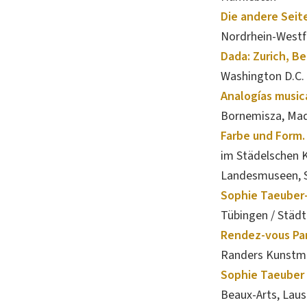
Die andere Seit
Nordrhein-Westfa
Dada: Zurich, Be
Washington D.C.
Analogías music
Bornemisza, Mad
Farbe und Form.
im Städelschen K
Landesmuseen, S
Sophie Taeuber-
Tübingen / Städ
Rendez-vous Par
Randers Kunstm
Sophie Taeuber 
Beaux-Arts, Lau