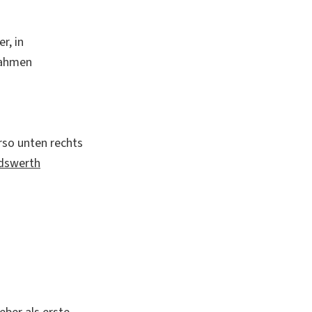
r, in
Rahmen
rso unten rechts
andswerth