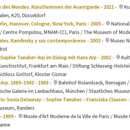
e des Mondes. Künstlerinnen der Avantgarde - 2011
-
Ku
len, K20, Düsseldorf
rlin, Hanover, Cologne, New York, Paris - 2005
-
National 
 / Centre Pompidou, MNAM-CCI, Paris / The Museum of Mode
ales. Kandinsky y sus contemporáneos - 2003
-
Museo Na
rid
 Sophie Taeuber-Arp im Dialog mit Hans Arp - 2002
-
Kul
unstinstitut, Frankfurt am Main / Stiftung Schleswig-Holste
chloss Gottorf, Kloster Cismar
Arp. 1889–1943 - 1993
-
Bahnhof Rolandseck, Remagen / 
tische Galerie im Lenbachhaus, München / Staatliches Muse
is: Sonia Delaunay – Sophie Taeuber – Franciska Clausen -
useum, Randers
- 1989
-
Musée d’Art Moderne de la Ville de Paris / Musée
sanne