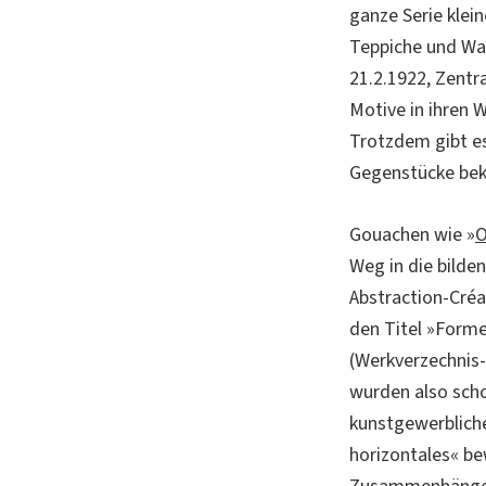
ganze Serie klein
Teppiche und Wan
21.2.1922, Zentr
Motive in ihren 
Trotzdem gibt es
Gegenstücke bek
Gouachen wie »
O
Weg in die bilde
Abstraction-Créa
den Titel »Forme
(Werkverzechnis-
wurden also scho
kunstgewerbliche
horizontales« b