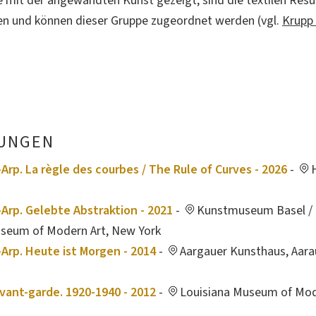
it der angewandten Kunst gezeigt, sind die textilen Resu
n und können dieser Gruppe zugeordnet werden (vgl.
Krupp 
UNGEN
rp. La règle des courbes / The Rule of Curves - 2026
-
Arp. Gelebte Abstraktion - 2021
-
Kunstmuseum Basel / 
seum of Modern Art, New York
Arp. Heute ist Morgen - 2014
-
Aargauer Kunsthaus, Aarau
ant-garde. 1920-1940 - 2012
-
Louisiana Museum of Mod