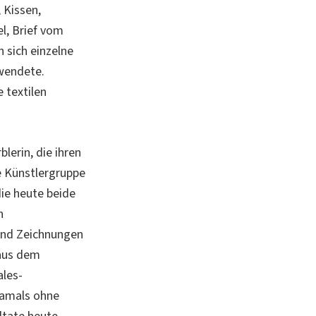
, Kissen,
l, Brief vom
 sich einzelne
rwendete.
 textilen
lerin, die ihren
ie Künstlergruppe
 die heute beide
n
und Zeichnungen
 aus dem
ales-
Damals ohne