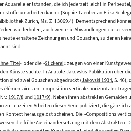
er Aquarelle entstanden, die ich jederzeit leicht in Perlbeutel
dstoffe umarbeiten kann.« (Sophie Taeuber an Erika Schlege
albibliothek Zürich, Ms. Z II 3069.4). Dementsprechend können
Werken wiederholen, auch wenn sie Abwandlungen dieser ve
 heute erhaltene Zeichnungen und Gouachen, zu denen keine
annt sind.
hne Titel
« oder die »
Stickerei
« zeugen von einer Kunstgewerb
nden Künste suchte. In Anatole Jakovskis Publikation über d
tion sind zwei Gouachen abgedruckt (
Jakovski 1934
, S. 46),
s élémentaires en composition verticale-horizontale« trage
Nr.:
1917/8
und
1917/9
). Neben ihren abstrakten Gemälden 
n zu Lebzeiten Arbeiten dieser Serie publiziert, die gänzlich
n Kontext herausgelöst scheinen. Die »Compositions vertic
eweisen die frühe Auseinandersetzung mit dem Abstrakten. 