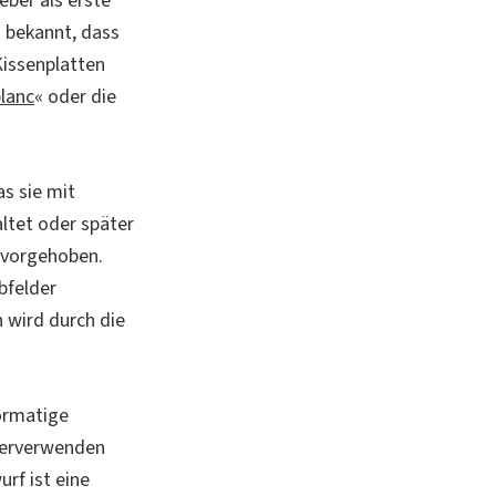
ber als erste
st bekannt, dass
Kissenplatten
blanc
« oder die
as sie mit
altet oder später
ervorgehoben.
rbfelder
 wird durch die
ormatige
ederverwenden
urf ist eine