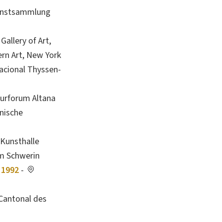
nstsammlung
Gallery of Art,
rn Art, New York
cional Thyssen-
turforum Altana
inische
Kunsthalle
um Schwerin
 1992
-
 Cantonal des