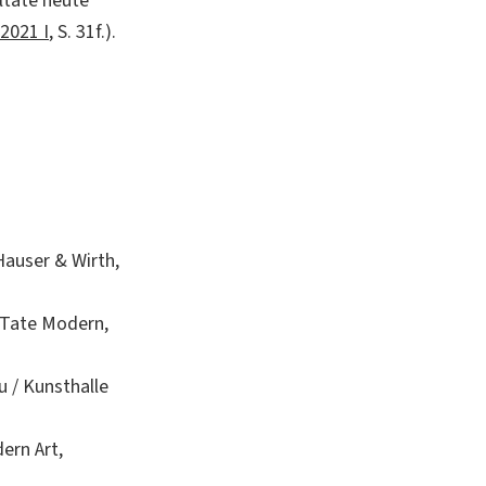
ltate heute
2021 I
, S. 31f.).
Hauser & Wirth,
Tate Modern,
 / Kunsthalle
ern Art,