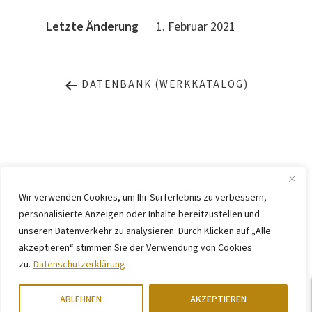
Letzte Änderung
1. Februar 2021
DATENBANK (WERKKATALOG)
Wir verwenden Cookies, um Ihr Surferlebnis zu verbessern,
personalisierte Anzeigen oder Inhalte bereitzustellen und
IMPRESSUM
DATENSCHUTZ
unseren Datenverkehr zu analysieren. Durch Klicken auf „Alle
KONTAKT
WEBSITE BY
KINGMAICO
akzeptieren“ stimmen Sie der Verwendung von Cookies
zu.
Datenschutzerklärung
©
2026. Stiftung Arp e. V.,
Berlin/Rolandswerth und Gerhard-Marcks-
Haus, Bremen
ABLEHNEN
AKZEPTIEREN