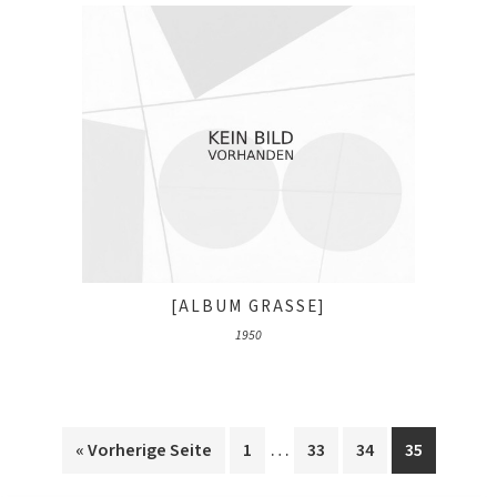
[ALBUM GRASSE]
1950
…
« Vorherige Seite
1
33
34
35