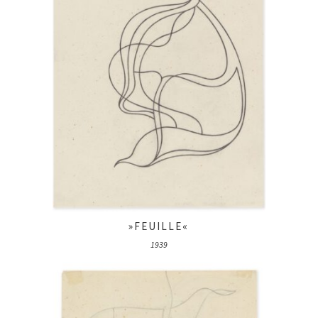
»FEUILLE«
1939