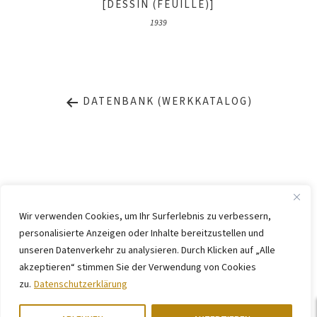
[DESSIN (FEUILLE)]
1939
DATENBANK (WERKKATALOG)
Wir verwenden Cookies, um Ihr Surferlebnis zu verbessern,
personalisierte Anzeigen oder Inhalte bereitzustellen und
IMPRESSUM
DATENSCHUTZ
unseren Datenverkehr zu analysieren. Durch Klicken auf „Alle
KONTAKT
WEBSITE BY
KINGMAICO
akzeptieren“ stimmen Sie der Verwendung von Cookies
zu.
Datenschutzerklärung
©
2026. Stiftung Arp e. V.,
Berlin/Rolandswerth und Gerhard-Marcks-
Haus, Bremen