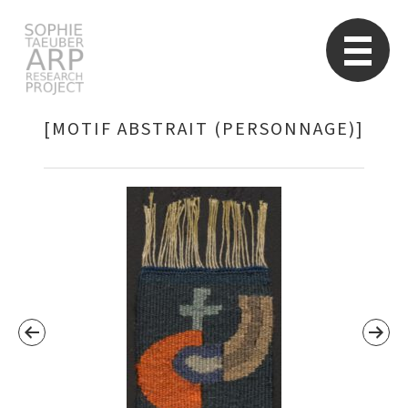
Sophie Taeuber-Arp
Re
[MOTIF ABSTRAIT (PERSONNAGE)]
Suchen
nach: