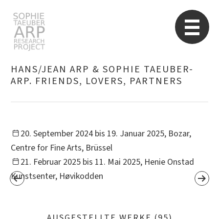
Sophie Taeuber-Arp
Re
HANS/JEAN ARP & SOPHIE TAEUBER-
ARP. FRIENDS, LOVERS, PARTNERS
Suchen
nach:
20. September 2024 bis 19. Januar 2025, Bozar,
Centre for Fine Arts, Brüssel
21. Februar 2025 bis 11. Mai 2025, Henie Onstad
Kunstsenter, Høvikodden
AUSGESTELLTE WERKE (95)