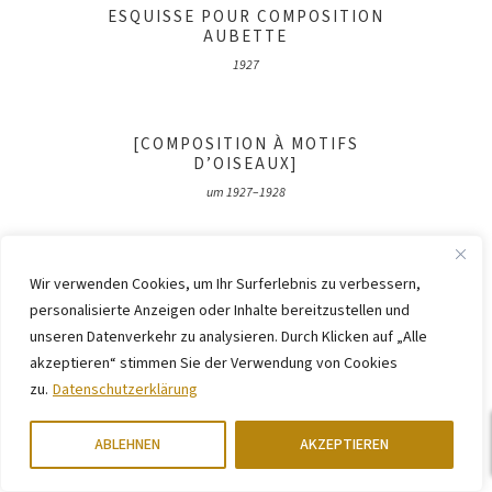
ESQUISSE POUR COMPOSITION
AUBETTE
1927
[COMPOSITION À MOTIFS
D’OISEAUX]
um 1927–1928
[COMPOSITION VERTICALE-
Wir verwenden Cookies, um Ihr Surferlebnis zu verbessern,
HORIZONTALE]
personalisierte Anzeigen oder Inhalte bereitzustellen und
um 1927
unseren Datenverkehr zu analysieren. Durch Klicken auf „Alle
akzeptieren“ stimmen Sie der Verwendung von Cookies
zu.
Datenschutzerklärung
[AUBETTE 198 (ENTWURF FÜR DIE
ABLEHNEN
AKZEPTIEREN
WÄNDE IN DER...
1927