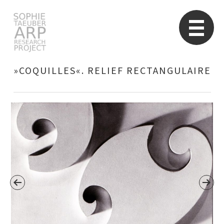
Sophie Taeuber-Arp
Re
»COQUILLES«. RELIEF RECTANGULAIRE
Suchen
nach: