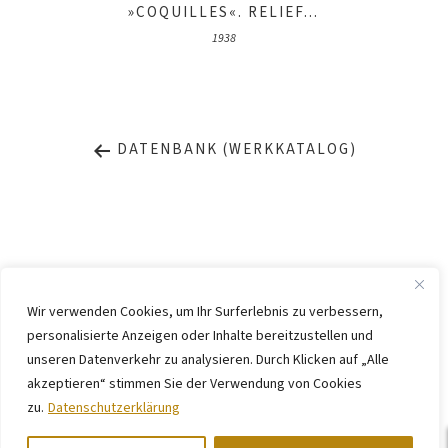
»COQUILLES«. RELIEF...
1938
DATENBANK (WERKKATALOG)
Wir verwenden Cookies, um Ihr Surferlebnis zu verbessern,
personalisierte Anzeigen oder Inhalte bereitzustellen und
IMPRESSUM
DATENSCHUTZ
unseren Datenverkehr zu analysieren. Durch Klicken auf „Alle
KONTAKT
WEBSITE BY
KINGMAICO
akzeptieren“ stimmen Sie der Verwendung von Cookies
zu.
Datenschutzerklärung
©
2026. Stiftung Arp e. V.,
Berlin/Rolandswerth und Gerhard-Marcks-